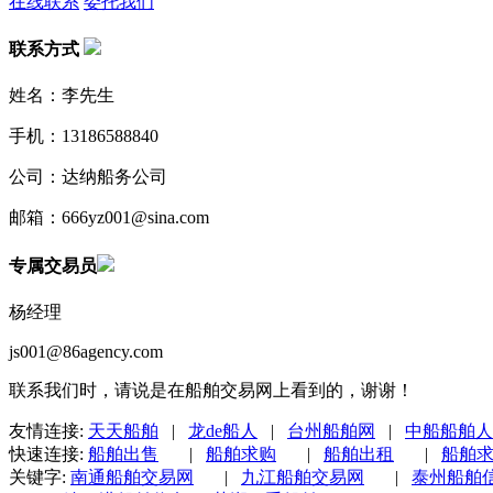
在线联系
委托我们
联系方式
姓名：李先生
手机：13186588840
公司：达纳船务公司
邮箱：666yz001@sina.com
专属交易员
杨经理
js001@86agency.com
联系我们时，请说是在船舶交易网上看到的，谢谢！
友情连接:
天天船舶
|
龙de船人
|
台州船舶网
|
中船船舶人
快速连接:
船舶出售
|
船舶求购
|
船舶出租
|
船舶
关键字:
南通船舶交易网
|
九江船舶交易网
|
泰州船舶