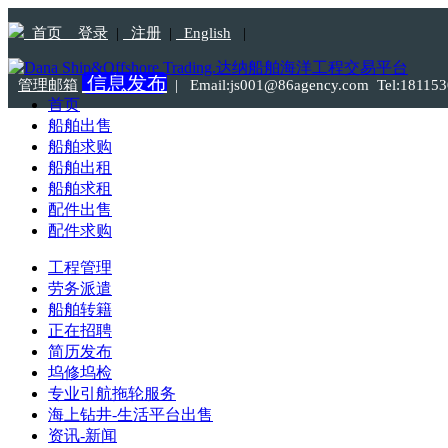
首页
登录
|
注册
|
English
|
信息发布
管理邮箱
|
Email:js001@86agency.com Tel:1811
首页
船舶出售
船舶求购
船舶出租
船舶求租
配件出售
配件求购
工程管理
劳务派遣
船舶转籍
正在招聘
简历发布
坞修坞检
专业引航拖轮服务
海上钻井-生活平台出售
资讯-新闻