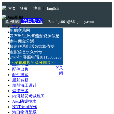
首页
登录
|
注册
|
English
|
信息发布
管理邮箱
|
Email:js001@86agency.com
首页
船舶交易网
船舶转港·过户
Tel:18115303233
发布出租,出售船舶资源信息
船舶坞检·坞修·油漆
参与佣金分润
船价估算
预留联系电话为结算依据
船舶出售
虚假信息永久封号
船舶求购
24小时 客服电话18115303233
船舶出租
<<发布租售船源分佣金>>
船舶求租
X关
配件出售
闭
配件求购
船舶转籍
船舶海工设计
焊接技术
内河船员考试练习
Atex防爆技术
NDT无损探伤
港口物流配载