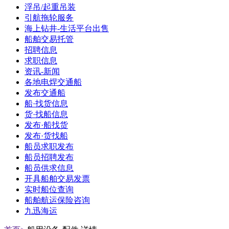
浮吊/起重吊装
引航拖轮服务
海上钻井-生活平台出售
船舶交易托管
招聘信息
求职信息
资讯-新闻
各地电焊交通船
发布交通船
船·找货信息
货·找船信息
发布·船找货
发布·货找船
船员求职发布
船员招聘发布
船员供求信息
开具船舶交易发票
实时船位查询
船舶航运保险咨询
九迅海运