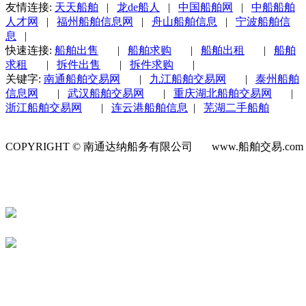
友情连接:
天天船舶
|
龙de船人
|
中国船舶网
|
中船船舶
人才网
|
福州船舶信息网
|
舟山船舶信息
|
宁波船舶信
息
|
快速连接:
船舶出售
|
船舶求购
|
船舶出租
|
船舶
求租
|
拆件出售
|
拆件求购
|
关键字:
南通船舶交易网
|
九江船舶交易网
|
泰州船舶
信息网
|
武汉船舶交易网
|
重庆湖北船舶交易网
|
浙江船舶交易网
|
连云港船舶信息
|
芜湖二手船舶
COPYRIGHT © 南通达纳船务有限公司 www.船舶交易.co
号-1
苏公网安备 32060202000623号