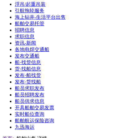
浮吊/起重吊装
引航拖轮服务
海上钻井-生活平台出售
船舶交易托管
招聘信息
求职信息
资讯-新闻
各地电焊交通船
发布交通船
船·找货信息
货·找船信息
发布·船找货
发布·货找船
船员求职发布
船员招聘发布
船员供求信息
开具船舶交易发票
实时船位查询
船舶航运保险咨询
九迅海运