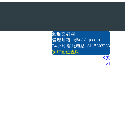
船舶交易网
管理邮箱:nt@udship.com
24小时 客服电话18115303233
实时船位查询
X关
闭