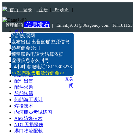
首页
登录
|
注册
|
English
|
信息发布
管理邮箱
|
Email:js001@86agency.com Tel:1811
首页
船舶交易网
船舶转港·过户
发布出租,出售船舶资源信息
船舶坞检·坞修·油漆
参与佣金分润
船价估算
预留联系电话为结算依据
船舶出售
虚假信息永久封号
船舶求购
24小时 客服电话18115303233
船舶出租
<<发布租售船源分佣金>>
船舶求租
X关
配件出售
闭
配件求购
船舶转籍
船舶海工设计
焊接技术
内河船员考试练习
Atex防爆技术
NDT无损探伤
港口物流配载