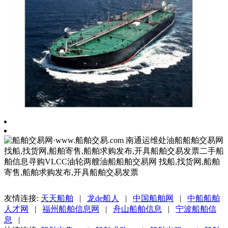
友情连接:
天天船舶
|
龙de船人
|
中国船舶网
|
中船船舶
人才网
|
福州船舶信息网
|
舟山船舶信息
|
宁波船舶信
息
|