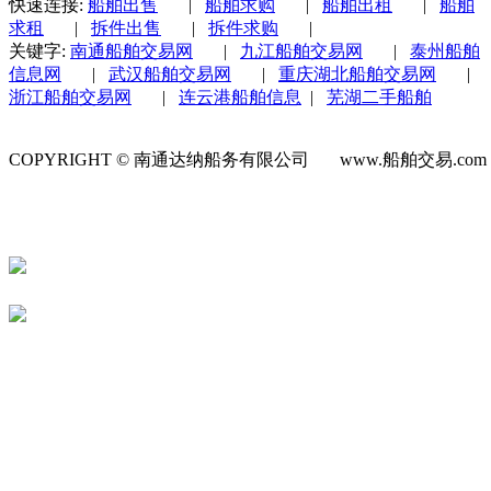
快速连接:
船舶出售
|
船舶求购
|
船舶出租
|
船舶
求租
|
拆件出售
|
拆件求购
|
关键字:
南通船舶交易网
|
九江船舶交易网
|
泰州船舶
信息网
|
武汉船舶交易网
|
重庆湖北船舶交易网
|
浙江船舶交易网
|
连云港船舶信息
|
芜湖二手船舶
COPYRIGHT © 南通达纳船务有限公司 www.船舶交易.co
号-1
苏公网安备 32060202000623号