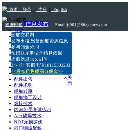
首页
登录
|
注册
|
English
|
信息发布
管理邮箱
|
Email:js001@86agency.com
首页
船舶交易网
船舶转港·过户
Tel:18115303233
发布出租,出售船舶资源信息
船舶坞检·坞修·油漆
参与佣金分润
船价估算
预留联系电话为结算依据
船舶出售
虚假信息永久封号
船舶求购
24小时 客服电话18115303233
船舶出租
<<发布租售船源分佣金>>
船舶求租
X关
配件出售
闭
配件求购
船舶转籍
船舶海工设计
焊接技术
内河船员考试练习
Atex防爆技术
NDT无损探伤
港口物流配载