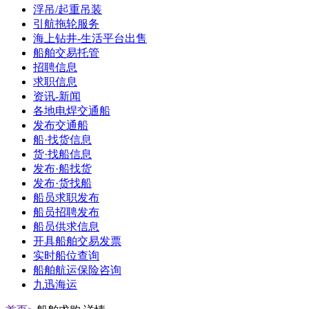
浮吊/起重吊装
引航拖轮服务
海上钻井-生活平台出售
船舶交易托管
招聘信息
求职信息
资讯-新闻
各地电焊交通船
发布交通船
船·找货信息
货·找船信息
发布·船找货
发布·货找船
船员求职发布
船员招聘发布
船员供求信息
开具船舶交易发票
实时船位查询
船舶航运保险咨询
九迅海运