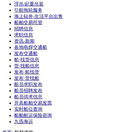
浮吊/起重吊装
引航拖轮服务
海上钻井-生活平台出售
船舶交易托管
招聘信息
求职信息
资讯-新闻
各地电焊交通船
发布交通船
船·找货信息
货·找船信息
发布·船找货
发布·货找船
船员求职发布
船员招聘发布
船员供求信息
开具船舶交易发票
实时船位查询
船舶航运保险咨询
九迅海运