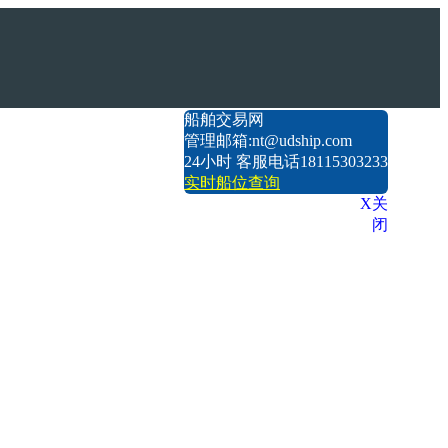
船舶交易网
管理邮箱:nt@udship.com
24小时 客服电话18115303233
实时船位查询
X关
闭