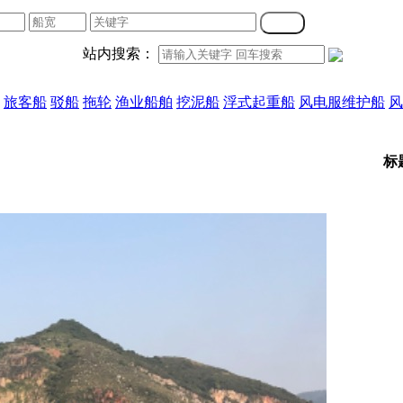
站内搜索：
旅客船
驳船
拖轮
渔业船舶
挖泥船
浮式起重船
风电服维护船
风
标