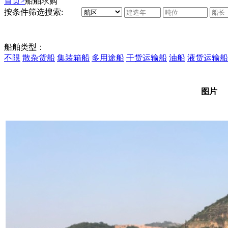
首页>
船舶求购
按条件筛选搜索:
船舶类型：
不限
散杂货船
集装箱船
多用途船
干货运输船
油船
液货运输船
图片