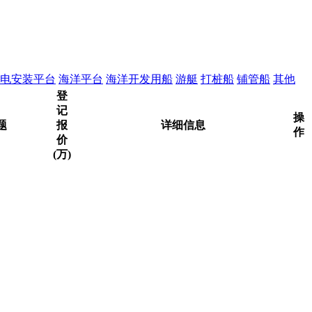
电安装平台
海洋平台
海洋开发用船
游艇
打桩船
铺管船
其他
登
记
操
题
报
详细信息
作
价
(万)