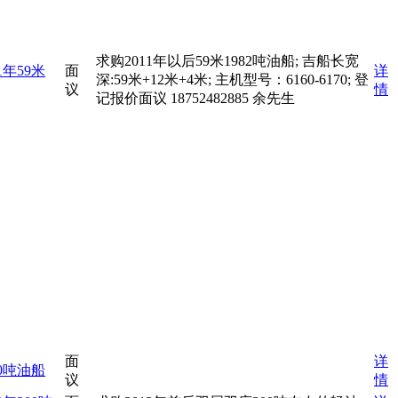
求购2011年以后59米1982吨油船; 吉船长宽
1年59米
面
详
深:59米+12米+4米; 主机型号：6160-6170; 登
议
情
记报价面议 18752482885 余先生
面
详
0吨油船
议
情