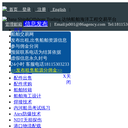
首页
登录
|
注册
|
English
|
信息发布
管理邮箱
|
Email:js001@86agency.com Tel:1811
首页
船舶交易网
船舶转港·过户
发布出租,出售船舶资源信息
船舶坞检·坞修·油漆
参与佣金分润
船价估算
预留联系电话为结算依据
船舶出售
虚假信息永久封号
船舶求购
24小时 客服电话18115303233
船舶出租
<<发布租售船源分佣金>>
船舶求租
X关
配件出售
闭
配件求购
船舶转籍
船舶海工设计
焊接技术
内河船员考试练习
Atex防爆技术
NDT无损探伤
港口物流配载